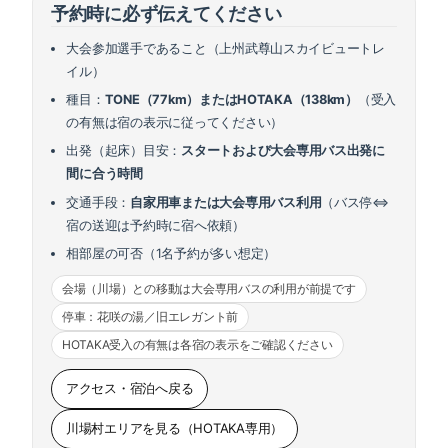
予約時に必ず伝えてください
大会参加選手であること（上州武尊山スカイビュートレ
イル）
種目：
TONE（77km）またはHOTAKA（138km）
（受入
の有無は宿の表示に従ってください）
出発（起床）目安：
スタートおよび大会専用バス出発に
間に合う時間
交通手段：
自家用車または大会専用バス利用
（バス停⇔
宿の送迎は予約時に宿へ依頼）
相部屋の可否（1名予約が多い想定）
会場（川場）との移動は大会専用バスの利用が前提です
停車：花咲の湯／旧エレガント前
HOTAKA受入の有無は各宿の表示をご確認ください
アクセス・宿泊へ戻る
川場村エリアを見る（HOTAKA専用）