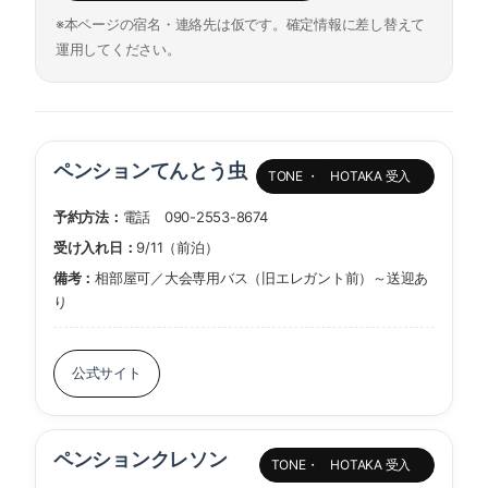
※本ページの宿名・連絡先は仮です。確定情報に差し替えて
運用してください。
ペンションてんとう虫
TONE ・
HOTAKA 受入
予約方法：
電話 090-2553-8674
受け入れ日：
9/11（前泊）
備考：
相部屋可／大会専用バス（旧エレガント前）～送迎あ
り
公式サイト
ペンションクレソン
TONE・
HOTAKA 受入