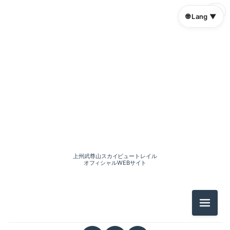
🌐
🌐 Lang ▼
2026-07（1）
2026-06（3）
上州武尊山スカイビュートレイル
2026-05（2）
オフィシャルWEBサイト
2026-04（2）
メニュ
2026-03（1）