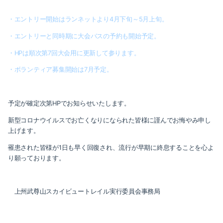
・エントリー開始はランネットより4月下旬～5月上旬。
・エントリーと同時期に大会バスの予約も開始予定。
・HPは順次第7回大会用に更新して参ります。
・ボランティア募集開始は7月予定。
予定が確定次第HPでお知らせいたします。
新型コロナウイルスでお亡くなりになられた皆様に謹んでお悔やみ申し
上げます。
罹患された皆様が1日も早く回復され、流行が早期に終息することを心よ
り願っております。
上州武尊山スカイビュートレイル実行委員会事務局