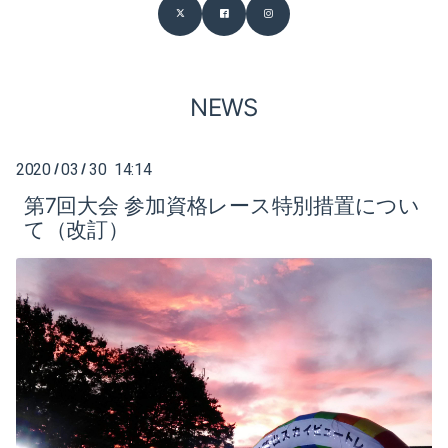
2026-02（1）
2026-07（1）
2025-09（1）
2026-06（3）
2025-07（1）
NEWS
2026-05（2）
2025-05（1）
2026-04（2）
2020
03
30 14:14
/
/
2025-01（1）
第7回大会 参加資格レース特別措置につい
2026-03（1）
て（改訂）
2024-09（2）
2026-02（1）
2022-06（1）
2025-09（1）
2019-04（1）
2025-07（1）
2019-03（1）
2025-05（1）
2019-02（1）
2025-01（1）