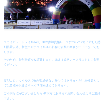
2024-09（2）
2022-06（1）
2019-04（1）
2019-03（1）
スカイビュートレイル140、70の参加資格レースについて2月に示した特
別措置以降、新型コロナウイルスの影響で多数の大会が中止になってお
2019-02（1）
ります。
そのため、特別措置を改訂致します。詳細は資格レースリストをご参照
ください。
新型コロナウイルスで先が見通せない昨今ではありますが、主催者とし
ては皆様をお迎えすべく準備を進めております。
ご不明な点がございましたらHP下方にありますお問い合わせよりご連絡
下さい。