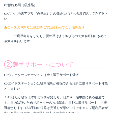
👉熊鈴必須（必携品）
👉スマホ地図アプリ（必携品）この機会にぜひ当地図で試してみて下さ
い
⚠コースの草刈りは試走時点では終わってない場所あり
・・・一度草刈りをしても、夏の草はよく伸びるので大会直前に改めて
草刈りを行います
②選手サポートについて
👉ウォーターステーションは全て選手サポート禁止
👉エイドステーションは駐車場所が確保できる場所に限りサポート可能
としました
！A3ほたか牧場は昨年と場所が変わり、旧スキー場中腹にある建屋で
す。屋内は狭いためサポーターの入場禁止、屋外に限りサポート・応援
可能とします（A3手前の道路は見通しが悪い山道でキャンプ場利用者が