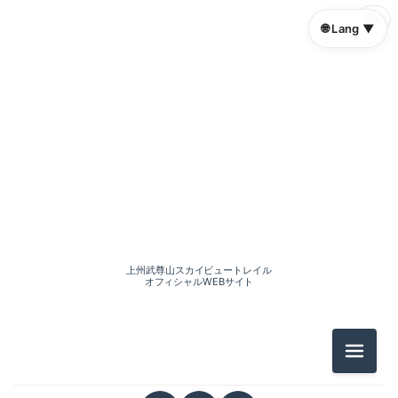
🌐
🌐 Lang ▼
2026-07（1）
2026-06（3）
上州武尊山スカイビュートレイル
2026-05（2）
オフィシャルWEBサイト
2026-04（2）
メニュ
2026-03（1）