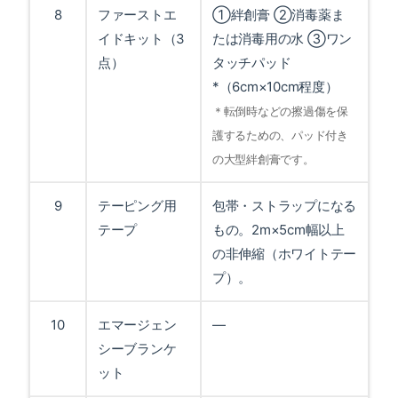
8
ファーストエ
①絆創膏 ②消毒薬ま
イドキット（3
たは消毒用の水 ③ワン
点）
タッチパッド
*（6cm×10cm程度）
＊転倒時などの擦過傷を保
護するための、パッド付き
の大型絆創膏です。
9
テーピング用
包帯・ストラップになる
テープ
もの。2m×5cm幅以上
の非伸縮（ホワイトテー
プ）。
10
エマージェン
—
シーブランケ
ット