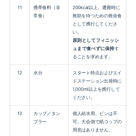
11
携帯食料（非
200kcal以上。遭難時に
常食）
救助を待つための救命食
として携行してくださ
い。
原則としてフィニッシ
ュまで食べずに保持
す
ることを求めます。
12
水分
スタート時点およびエイ
ドステーション出発時に
1,000ml以上を携行して
ください。
13
カップ／タン
個人給水用。ビンは不
ブラー
可。大会側で紙コップの
用意はありません。