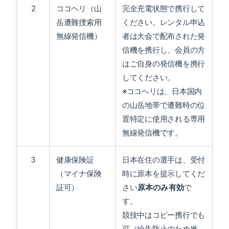
2
ココヘリ（山
完全充電状態で携行して
岳遭難捜索用
ください。レンタル申込
無線発信機）
者は大会で配布された発
信機を携行し、会員の方
はご自身の発信機を携行
してください。
※ココヘリは、日本国内
の山岳地帯で遭難時の位
置特定に使用される専用
無線発信機です。
3
健康保険証
日本在住の選手は、受付
（マイナ保険
時に原本を提示してくだ
証可）
さい
原本のみ有効
で
す。
競技中はコピー携行でも
可（紛失防止のため推